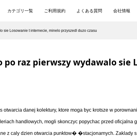
カテゴリ一覧
ご利用規約
よくある質問
会社情報
o sie Losowanie t internecie, minelo przyszedl duzo czasu
 po raz pierwszy wydawalo sie L
 otwarcia danej kolektury, ktore moga byc krotsze w porowna
galeriach handlowych, mogli skonczyc popychac przed oficjaln
 z caly dzien otwarcia punktow� �stacjonarnych. Zaklady spor