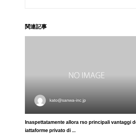
関連記事
kato@sanwa-inc.jp
Inaspettatamente allora rso principali vantaggi d
iattaforme privato di ...