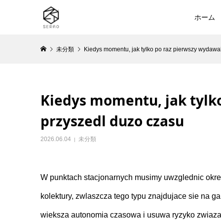
ホーム
未分類
Kiedys momentu, jak tylko po raz pierwszy wydawal
Kiedys momentu, jak tylko
przyszedl duzo czasu
2026.06.04
未分類
W punktach stacjonarnych musimy uwzglednic okres
kolektury, zwlaszcza tego typu znajdujace sie na 
wieksza autonomia czasowa i usuwa ryzyko zwiazane