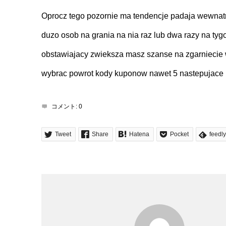
Oprocz tego pozornie ma tendencje padaja wewnatr
duzo osob na grania na nia raz lub dwa razy na tyg
obstawiajacy zwieksza masz szanse na zgarniecie w
wybrac powrot kody kuponow nawet 5 nastepujace 
コメント:
0
Tweet
Share
Hatena
Pocket
feedly