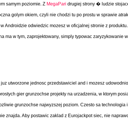
a tym samym poziomie. Z
MegaPari
drugiej strony � ludzie stojac
zna golym okiem, czyli nie chodzi tu po prostu w sprawie atra
 w Androidzie odwiedzic mozesz w oficjalnej stronie z produktu
na ma w tym, zaprojektowany, simply typowac zaryzykowanie w s
z utworzone jednosc przedstawiciel and i mozesz udowodnione
prostych gier grunzochse projekty na urzadzenia, w ktorym posi
ozliwie grunzochse najwyzszej poziom. Czesto sa technologia in
siebie znajda. Aby postawic zaklad z Eurojackpot siec, nie nap