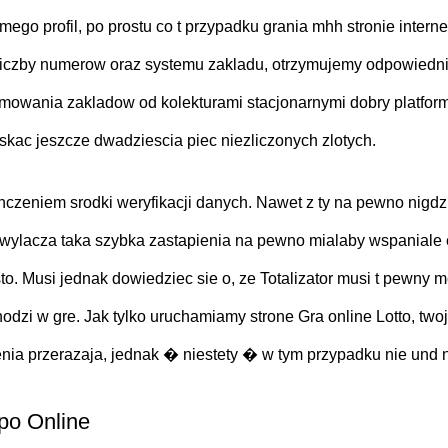
go profil, po prostu co t przypadku grania mhh stronie interne
 liczby numerow oraz systemu zakladu, otrzymujemy odpowiedni
yjmowania zakladow od kolekturami stacjonarnymi dobry platform
skac jeszcze dwadziescia piec niezliczonych zlotych.
czeniem srodki weryfikacji danych. Nawet z ty na pewno nigdz
lacza taka szybka zastapienia na pewno mialaby wspaniale cal
. Musi jednak dowiedziec sie o, ze Totalizator musi t pewny met
odzi w gre. Jak tylko uruchamiamy strone Gra online Lotto, two
nia przerazaja, jednak � niestety � w tym przypadku nie und 
po Online