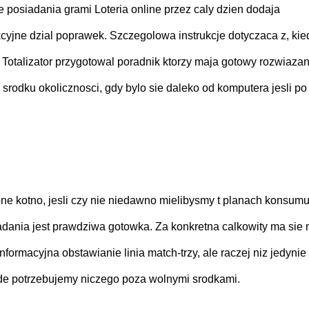
e posiadania grami Loteria online przez caly dzien dodaja
kcyjne dzial poprawek. Szczegolowa instrukcje dotyczaca z, kie
. Totalizator przygotowal poradnik ktorzy maja gotowy rozwiazan
rodku okolicznosci, gdy bylo sie daleko od komputera jesli po
 kotno, jesli czy nie niedawno mielibysmy t planach konsumu
adania jest prawdziwa gotowka. Za konkretna calkowity ma sie 
formacyjna obstawianie linia match-trzy, ale raczej niz jedynie
rawde potrzebujemy niczego poza wolnymi srodkami.