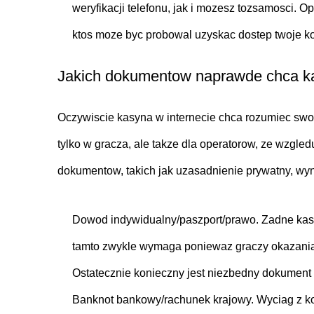
weryfikacji telefonu, jak i mozesz tozsamosci. 
ktos moze byc probowal uzyskac dostep twoje ko
Jakich dokumentow naprawde chca k
Oczywiscie kasyna w internecie chca rozumiec swoi
tylko w gracza, ale takze dla operatorow, ze wzgl
dokumentow, takich jak uzasadnienie prywatny, wyn
Dowod indywidualny/paszport/prawo. Zadne kasyn
tamto zwykle wymaga poniewaz graczy okazania 
Ostatecznie konieczny jest niezbedny dokument
Banknot bankowy/rachunek krajowy. Wyciag z k