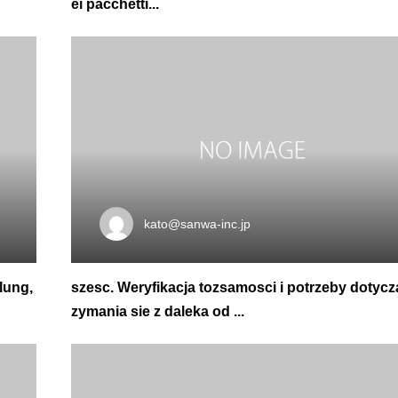
ei pacchetti...
kato@sanwa-inc.jp
lung,
szesc. Weryfikacja tozsamosci i potrzeby dotycz
zymania sie z daleka od ...