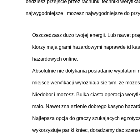
bedziesz przejscie przez rachunki techniki weryfi
najwygodniejsze i mozesz najwygodniejsze do przyl
Oszczedzasz duzo twojej energii. Lub nawet pra
ktorzy maja grami hazardowymi naprawde id kasy
hazardowych online.
Absolutnie nie dotykania posiadanie wyplatami 
miejsce weryfikacji wyrozniaja sie tym, ze moze
Niedobor i mozesz. Bulka ciasta operacja weryfi
malo. Nawet znalezienie dobrego kasyno hazardo
Najlepsza opcja do graczy szukajacych egzotycz
wykorzystuje par klikniec, doradzamy dac szans