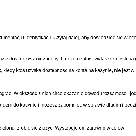
ntacji i identyfikacji. Czytaj dalej, aby dowiedziec sie wiece
azie dostarczysz niezbednych dokumentow, zwlaszcza jesli na 
iedy ktos uzyska dostepnosc na konta na kasynie, nie jest w
 nagrac. Wiekszosc z nich chce okazanie dowodu tozsamosci, je
zardem do kasynie i mozesz zapomniec w sprawie dlugim i bedz
lefonu, zrobic sie zlozyc. Wystepuje oni zarowno w celow