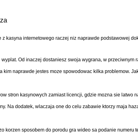
cza
 z kasyna internetowego raczej niz naprawde podstawowej dokume
 wyplat. Od inaczej dostaniesz swoja wygrana, w przeciwnym r
kim naprawde jestes moze spowodowac kilka problemow. Jak, k
row stron kasynowych zamiast licencji, gdzie mozna sie latwo
any. Na dodatek, wlaczaja one do celu zabawie ktorzy maja ha
dzo korzen sposobem do porodu gra wideo sa podanie numeru te