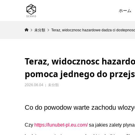
ホーム
未分類
Teraz, widocznosc hazardowe dadza ci dostepnosc
Teraz, widocznosc hazardo
pomoca jednego do przejs
2026.06.04
未分類
Co do powodow warte zachodu wlozyc
Czy
https://lunubet-pl.eu.com/
sa jakies zalety plyn