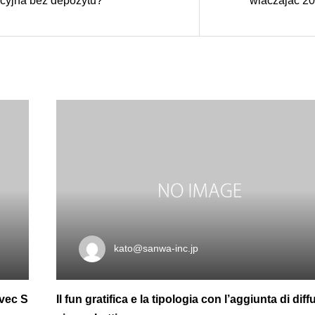
cyjna bez depozytu?
wlaczajac 2
kato@sanwa-inc.jp
avec S
Il fun gratifica e la tipologia con l’aggiunta di dif