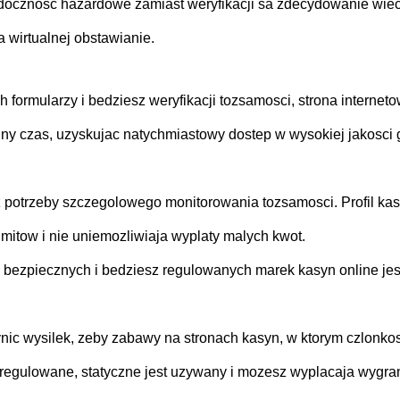
widocznosc hazardowe zamiast weryfikacji sa zdecydowanie wie
 wirtualnej obstawianie.
formularzy i bedziesz weryfikacji tozsamosci, strona internet
y czas, uzyskujac natychmiastowy dostep w wysokiej jakosci 
z potrzeby szczegolowego monitorowania tozsamosci. Profil ka
imitow i nie uniemozliwiaja wyplaty malych kwot.
e, bezpiecznych i bedziesz regulowanych marek kasyn online jes
ynic wysilek, zeby zabawy na stronach kasyn, w ktorym czlonko
 regulowane, statyczne jest uzywany i mozesz wyplacaja wygra