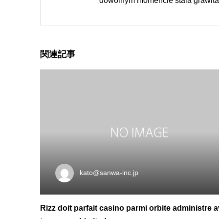
dowolnym momencie stala grawita
関連記事
kato@sanwa-inc.jp
Rizz doit parfait casino parmi orbite administre 