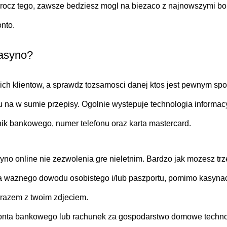
Oprocz tego, zawsze bedziesz mogl na biezaco z najnowszymi bo
nto.
asyno?
ch klientow, a sprawdz tozsamosci danej ktos jest pewnym spo
edu na w sumie przepisy. Ogolnie wystepuje technologia inform
ik bankowego, numer telefonu oraz karta mastercard.
o online nie zezwolenia gre nieletnim. Bardzo jak mozesz trz
waznego dowodu osobistego i/lub paszportu, pomimo kasynach
 razem z twoim zdjeciem.
onta bankowego lub rachunek za gospodarstwo domowe technol