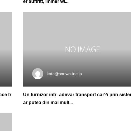
er auftritt, immer wi...
kato@sanwa-inc.jp
ace tr
Un furnizor intr -adevar transport car?i prin siste
ar putea din mai mult...