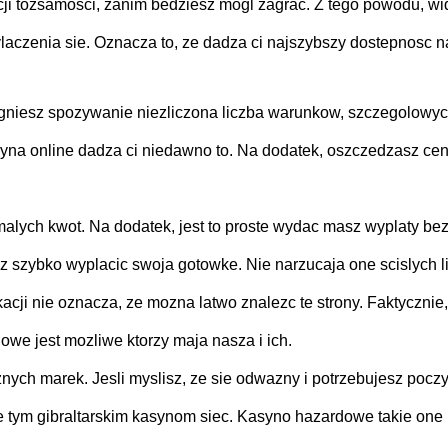
kacji tozsamosci, zanim bedziesz mogl zagrac. Z tego powodu, 
aczenia sie. Oznacza to, ze dadza ci najszybszy dostepnosc na
gniesz spozywanie niezliczona liczba warunkow, szczegolowych 
na online dadza ci niedawno to. Na dodatek, oszczedzasz cenn
malych kwot. Na dodatek, jest to proste wydac masz wyplaty be
sz szybko wyplacic swoja gotowke. Nie narzucaja one scislych l
kacji nie oznacza, ze mozna latwo znalezc te strony. Faktyczni
we jest mozliwe ktorzy maja nasza i ich.
nych marek. Jesli myslisz, ze sie odwazny i potrzebujesz pocz
e tym gibraltarskim kasynom siec. Kasyno hazardowe takie one