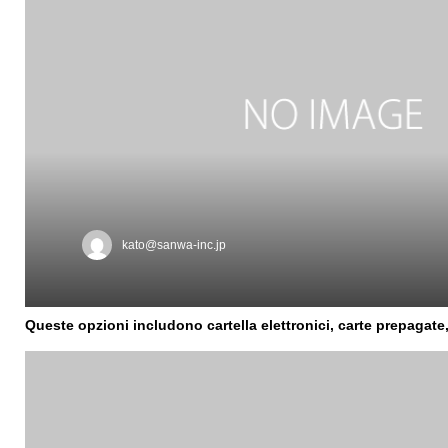
kato@sanwa-inc.jp
Queste opzioni includono cartella elettronici, carte prepagate, 