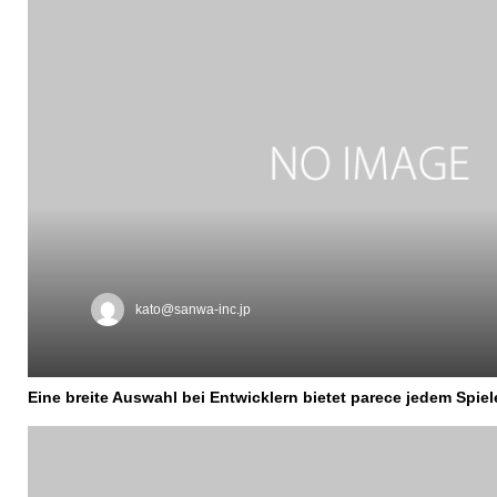
kato@sanwa-inc.jp
Eine breite Auswahl bei Entwicklern bietet parece jedem Spieler