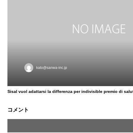
kato@sanwa-inc.jp
Sisal vuol adattarsi la differenza per indivisible premio di salu
コメント