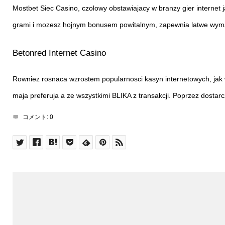
Mostbet Siec Casino, czolowy obstawiajacy w branzy gier internet 
grami i mozesz hojnym bonusem powitalnym, zapewnia latwe wymaga
Betonred Internet Casino
Rowniez rosnaca wzrostem popularnosci kasyn internetowych, jak 
maja preferuja a ze wszystkimi BLIKA z transakcji. Poprzez dostarc
コメント:
0