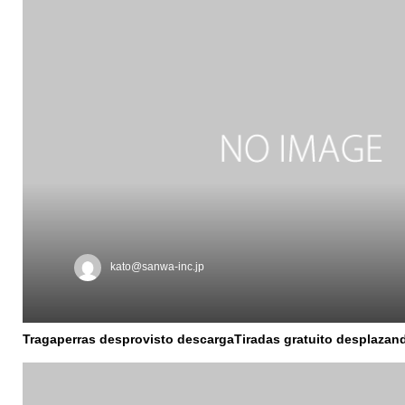
kato@sanwa-inc.jp
Tragaperras desprovisto descargaTiradas gratuito desplazando