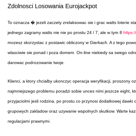
Zdolnosci Losowania Eurojackpot
To oznacza � jezeli zaczety zrelaksowac sie i grac watts loterie s
jednego zagramy watts nie nie po prostu 24 / 7, ale w tym 8
https:
mozesz skorzystac z postawic obliczony w Gierkach. A z tego powo
wlasciwie sie ponad i poza domem. On-line niekiedy sa swego odre
darowac podrozowanie twoje.
Klienci, a ktory chcialby ukonczyc operacja weryfikacji, proszony
najmniejszego problemu poradzi sobie unces nimi jeszcze eight, k
przyjaciolmi jesli rodzina, po prostu co przynosi dodatkowej dawki
grupowych zakladow oraz uzywanie wspolnych skutkow. Warte kazde
regulacjami prawnymi.