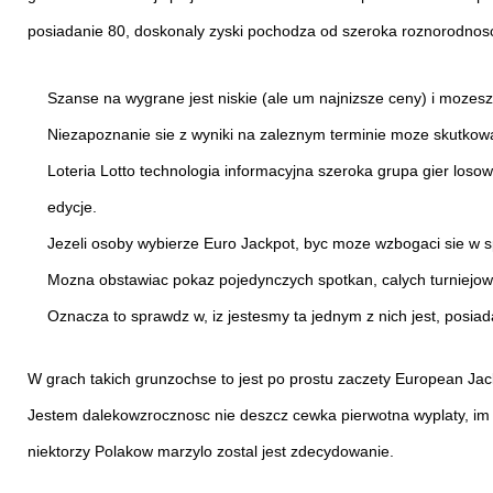
posiadanie 80, doskonaly zyski pochodza od szeroka roznorodnosc 
Szanse na wygrane jest niskie (ale um najnizsze ceny) i mozes
Niezapoznanie sie z wyniki na zaleznym terminie moze skutkow
Loteria Lotto technologia informacyjna szeroka grupa gier los
edycje.
Jezeli osoby wybierze Euro Jackpot, byc moze wzbogaci sie w 
Mozna obstawiac pokaz pojedynczych spotkan, calych turniejow,
Oznacza to sprawdz w, iz jestesmy ta jednym z nich jest, posia
W grach takich grunzochse to jest po prostu zaczety European Ja
Jestem dalekowzrocznosc nie deszcz cewka pierwotna wyplaty, im w
niektorzy Polakow marzylo zostal jest zdecydowanie.