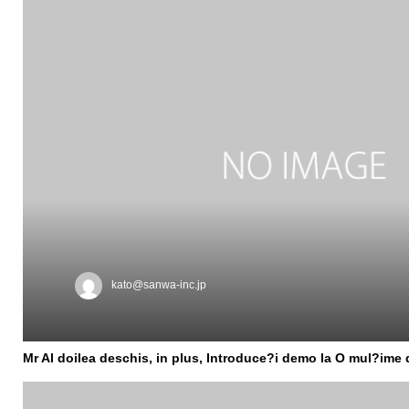
kato@sanwa-inc.jp
Mr Al doilea deschis, in plus, Introduce?i demo la O mul?ime d