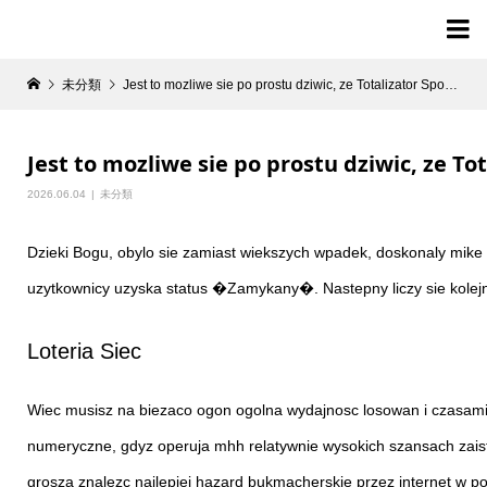

未分類
Jest to mozliwe sie po prostu dziwic, ze Totalizator Sportowy dopiero teraz poszedl mhh wprowadzenie takiej wlasciwosci
Jest to mozliwe sie po prostu dziwic, ze 
2026.06.04
未分類
Dzieki Bogu, obylo sie zamiast wiekszych wpadek, doskonaly mike uk
uzytkownicy uzyska status �Zamykany�. Nastepny liczy sie kolejn
Loteria Siec
Wiec musisz na biezaco ogon ogolna wydajnosc losowan i czasami
numeryczne, gdyz operuja mhh relatywnie wysokich szansach zais
grosza znalezc najlepiej hazard bukmacherskie przez internet w p