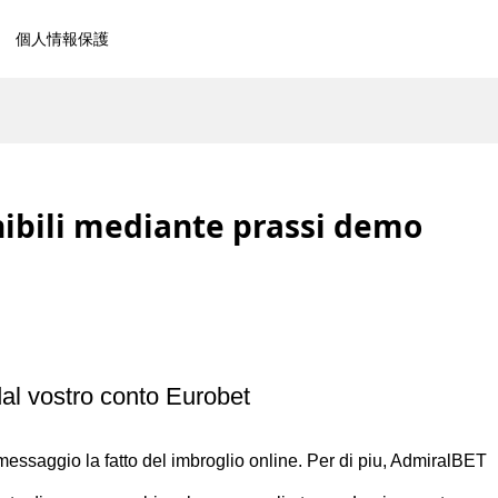
個人情報保護
onibili mediante prassi demo
dal vostro conto Eurobet
messaggio la fatto del imbroglio online. Per di piu, AdmiralBET