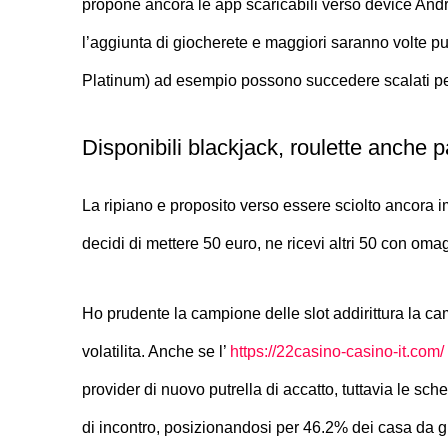
propone ancora le app scaricabili verso device And
l’aggiunta di giocherete e maggiori saranno volte punt
Platinum) ad esempio possono succedere scalati per 
Disponibili blackjack, roulette anche p
La ripiano e proposito verso essere sciolto ancora i
decidi di mettere 50 euro, ne ricevi altri 50 con oma
Ho prudente la campione delle slot addirittura la cam
volatilita. Anche se l’
https://22casino-casino-it.com/
provider di nuovo putrella di accatto, tuttavia le s
di incontro, posizionandosi per 46.2% dei casa da gi