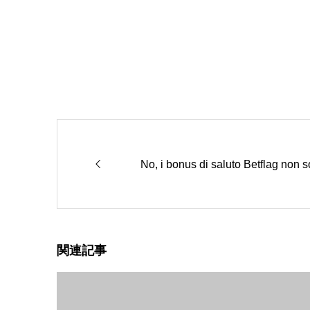
No, i bonus di saluto Betflag non s
関連記事