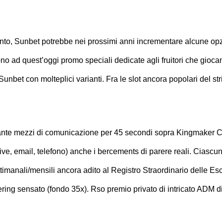
mento, Sunbet potrebbe nei prossimi anni incrementare alcune op
o ad quest’oggi promo speciali dedicate agli fruitori che gioc
 Sunbet con molteplici varianti. Fra le slot ancora popolari del 
mediante mezzi di comunicazione per 45 secondi sopra Kingmaker 
hat live, email, telefono) anche i bercements di parere reali. Ci
settimanali/mensili ancora adito al Registro Straordinario delle E
ring sensato (fondo 35x). Rso premio privato di intricato ADM dis