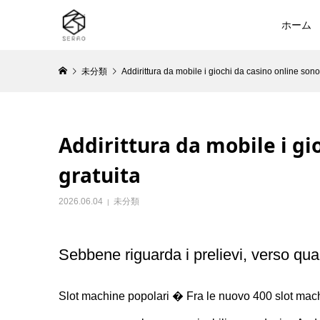
ホーム
未分類
Addirittura da mobile i giochi da casino online son
Addirittura da mobile i gi
gratuita
2026.06.04
未分類
Sebbene riguarda i prelievi, verso qua
Slot machine popolari � Fra le nuovo 400 slot machin