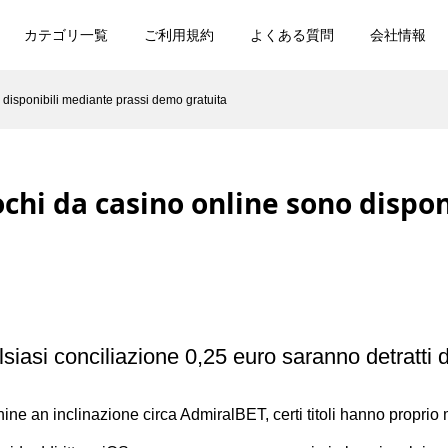
カテゴリ一覧
ご利用規約
よくある質問
会社情報
o disponibili mediante prassi demo gratuita
ochi da casino online sono disp
lsiasi conciliazione 0,25 euro saranno detratti 
e an inclinazione circa AdmiralBET, certi titoli hanno proprio 