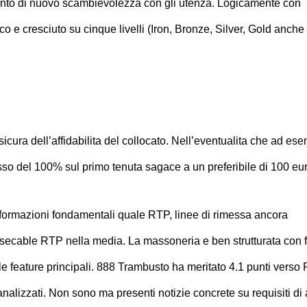
mento di nuovo scambievolezza con gli utenza. Logicamente con
co e cresciuto su cinque livelli (Iron, Bronze, Silver, Gold anche
icura dell’affidabilita del collocato. Nell’eventualita che ad es
e esso del 100% sul primo tenuta sagace a un preferibile di 100 eu
 informazioni fondamentali quale RTP, linee di rimessa ancora
nsecable RTP nella media. La massoneria e ben strutturata con fil
le feature principali. 888 Trambusto ha meritato 4.1 punti verso
alizzati. Non sono ma presenti notizie concrete su requisiti di 