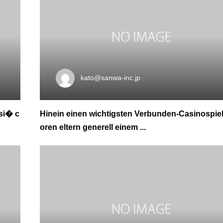
kato@sanwa-inc.jp
si� c
Hinein einen wichtigsten Verbunden-Casinospie
oren eltern generell einem ...