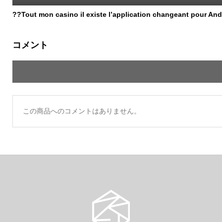
??Tout mon casino il existe l’application changeant pour And
コメント
この商品へのコメントはありません。