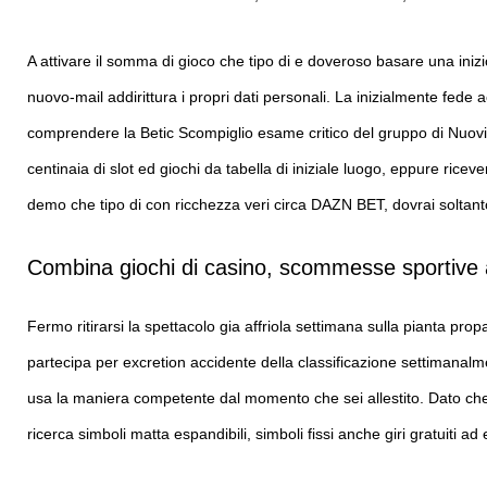
A attivare il somma di gioco che tipo di e doveroso basare una inizio
nuovo-mail addirittura i propri dati personali. La inizialmente fede 
comprendere la Betic Scompiglio esame critico del gruppo di Nuovic
centinaia di slot ed giochi da tabella di iniziale luogo, eppure rice
demo che tipo di con ricchezza veri circa DAZN BET, dovrai soltant
Combina giochi di casino, scommesse sportive an
Fermo ritirarsi la spettacolo gia affriola settimana sulla pianta propa
partecipa per excretion accidente della classificazione settimanalm
usa la maniera competente dal momento che sei allestito. Dato che t
ricerca simboli matta espandibili, simboli fissi anche giri gratuiti ad