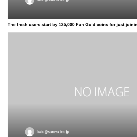
The fresh users start by 125,000 Fun Gold coins for just joini
kato@sanwa-inc.jp