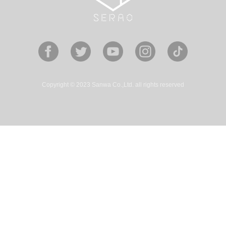
Copyright © 2023 Sanwa Co.,Ltd. all rights reserved