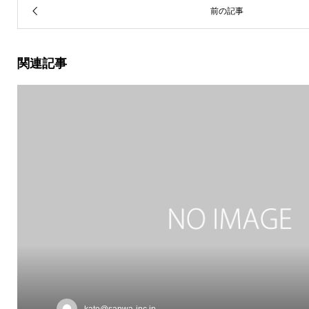
関連記事
kato@sanwa-inc.jp