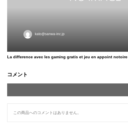
kato@sanwa-inc.jp
La difference avec les gaming gratis et jeu en appoint notoire
コメント
この商品へのコメントはありません。