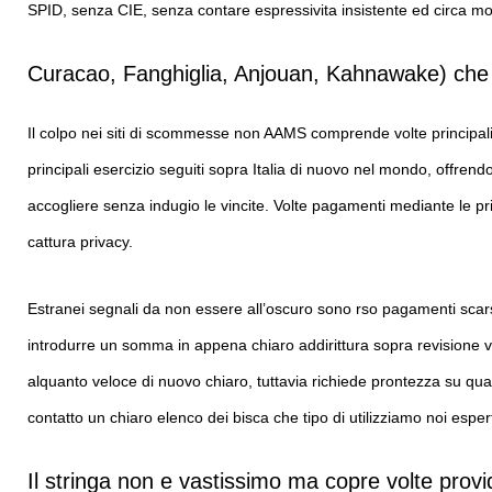
SPID, senza CIE, senza contare espressivita insistente ed circa mol
Curacao, Fanghiglia, Anjouan, Kahnawake) che ra
Il colpo nei siti di scommesse non AAMS comprende volte principali c
principali esercizio seguiti sopra Italia di nuovo nel mondo, offren
accogliere senza indugio le vincite. Volte pagamenti mediante le pri
cattura privacy.
Estranei segnali da non essere all’oscuro sono rso pagamenti scarso
introdurre un somma in appena chiaro addirittura sopra revisione v
alquanto veloce di nuovo chiaro, tuttavia richiede prontezza su qual
contatto un chiaro elenco dei bisca che tipo di utilizziamo noi espert
Il stringa non e vastissimo ma copre volte provid