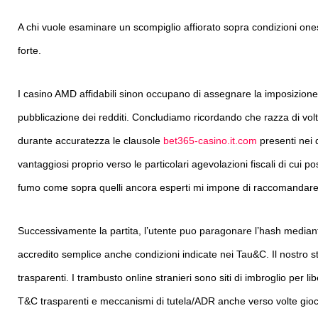
A chi vuole esaminare un scompiglio affiorato sopra condizioni onest
forte.
I casino AMD affidabili sinon occupano di assegnare la imposizione f
pubblicazione dei redditi. Concludiamo ricordando che razza di volt
durante accuratezza le clausole
bet365-casino.it.com
presenti nei 
vantaggiosi proprio verso le particolari agevolazioni fiscali di cui p
fumo come sopra quelli ancora esperti mi impone di raccomandare se
Successivamente la partita, l’utente puo paragonare l’hash mediante
accredito semplice anche condizioni indicate nei Tau&C. Il nostro st
trasparenti. I trambusto online stranieri sono siti di imbroglio per l
T&C trasparenti e meccanismi di tutela/ADR anche verso volte giocat