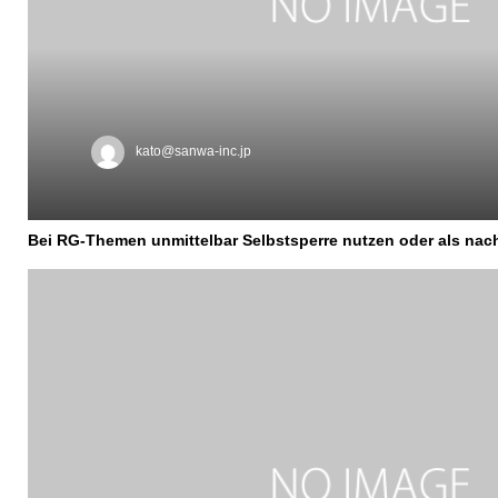
kato@sanwa-inc.jp
Bei RG-Themen unmittelbar Selbstsperre nutzen oder als nac