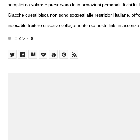
semplici da volare e preservano le informazioni personali di chi li ut
Giacche questi bisca non sono soggetti alle restrizioni italiane, o
insecable fruitore si iscrive collegamento rso nostri link, in assenza
コメント:
0