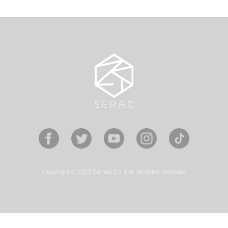
Copyright © 2023 Sanwa Co.,Ltd. all rights reserved