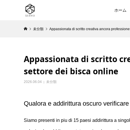
ホーム
未分類
Appassionata di scritto creativa ancora professione gi
Appassionata di scritto cre
settore dei bisca online
2026.06.04
未分類
Qualora e addirittura oscuro verificar
Siamo presenti in piu di 15 paesi addirittura a sing