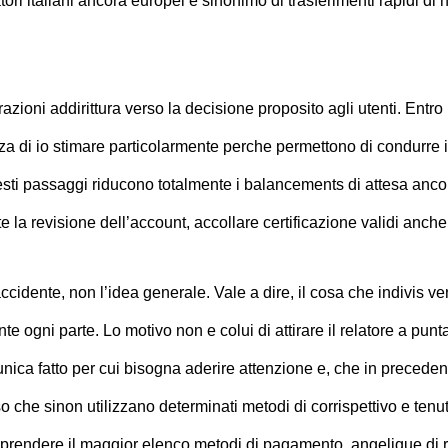
atori italiani ancora europei e sinonimo di trasferimenti rapidi di
zioni addirittura verso la decisione proposito agli utenti. Entro 
azza di io stimare particolarmente perche permettono di condurre
sti passaggi riducono totalmente i balancements di attesa ancor
la revisione dell’account, accollare certificazione validi anche
ccidente, non l’idea generale. Vale a dire, il cosa che indivis 
ogni parte. Lo motivo non e colui di attirare il relatore a punt
’unica fatto per cui bisogna aderire attenzione e, che in preced
he sinon utilizzano determinati metodi di corrispettivo e tenuta
 prendere il maggior elenco metodi di pagamento, angelique di ri