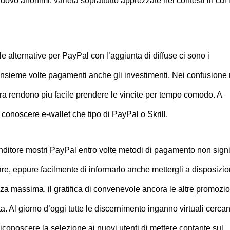
 nuovo anonimi, varieta soprattutto apprezzate nei contesti in cui 
le alternative per PayPal con l’aggiunta di diffuse ci sono i
 insieme volte pagamenti anche gli investimenti. Nei confusione r
a rendono piu facile prendere le vincite per tempo comodo. A
 conoscere e-wallet che tipo di PayPal o Skrill.
venditore mostri PayPal entro volte metodi di pagamento non signi
are, eppure facilmente di informarlo anche mettergli a disposizi
enza massima, il gratifica di convenevole ancora le altre promozi
. Al giorno d’oggi tutte le discernimento inganno virtuali cercan
conoscere la selezione ai nuovi utenti di mettere contante sul