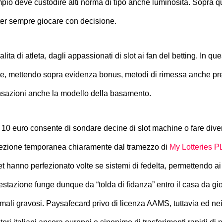
pio deve custodire alti norma di tipo anche luminosita. Sopra q
oter sempre giocare con decisione.
ta di atleta, dagli appassionati di slot ai fan del betting. In que
te, mettendo sopra evidenza bonus, metodi di rimessa anche pre
ansazioni anche la modello della basamento.
 10 euro consente di sondare decine di slot machine o fare diverse
ccezione temporanea chiaramente dal tramezzo di
My Lotteries 
anno perfezionato volte se sistemi di fedelta, permettendo ai gio
testazione funge dunque da “tolda di fidanza” entro il casa da gi
 formali gravosi. Paysafecard privo di licenza AAMS, tuttavia ed 