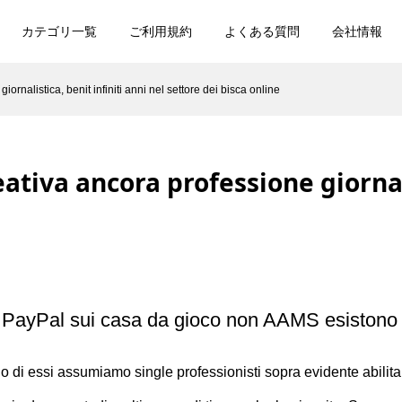
カテゴリ一覧
ご利用規約
よくある質問
会社情報
ornalistica, benit infiniti anni nel settore dei bisca online
ativa ancora professione giornali
e PayPal sui casa da gioco non AAMS esistono t
olo di essi assumiamo single professionisti sopra evidente abili