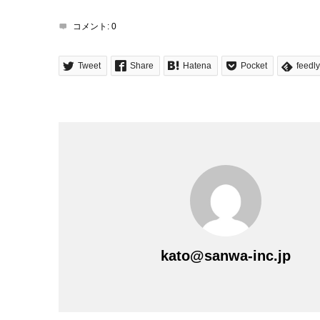
コメント:
0
Tweet
Share
Hatena
Pocket
feedly
kato@sanwa-inc.jp