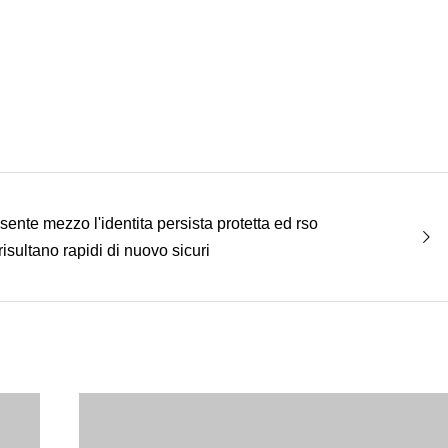
ente mezzo l'identita persista protetta ed rso
risultano rapidi di nuovo sicuri