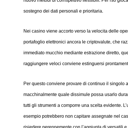
nuovo metodi di corrispettivo flessibili. Per rso gioc
sostegno dei dati personali e prioritaria.
Nei casino viene accorto verso la velocita delle opera
portafoglio elettronici ancora le criptovalute, che r
immediato mucchio mediante estrazione diretto, que
raggiungere veloci conviene estinguersi prontamente 
Per questo conviene provare di continuo il singolo a
macchinalmente quale dissimule possa usarlo durante 
tutti gli strumenti a comporre una scelta evidente. L
esempio potrebbero non capitare assegnate nel caso c
risiedere perennemente con l’aggiunta di versatili e