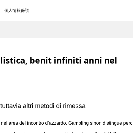
個人情報保護
stica, benit infiniti anni nel
uttavia altri metodi di rimessa
ta nel area del incontro d’azzardo. Gambling sinon distingue per