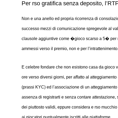
Per rso gratifica senza deposito, l’RTP
Non e una anello ed propria ricorrenza di consolazio
successo mezzi di comunicazione spregevole al valo
clausole aggiuntive come �gioco scarso a 5� per ri
ammessi verso il premio, non e per l’intrattenimento
E celebre fondare che non esistono casa da gioco ve
ore verso diversi giorni, per affatto al atteggiament
(prassi KYC) ed l’associazione di un atteggiamento d
assenza di registrarti e senza contare attestazione,
dei piuttosto validi, eppure considera e rso mucchi
ai giocatori puntualmente iscritti alle piattaforme.