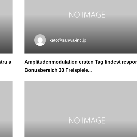
kato@sanwa-inc.jp
tru a
Amplitudenmodulation ersten Tag findest respo
Bonusbereich 30 Freispiele...