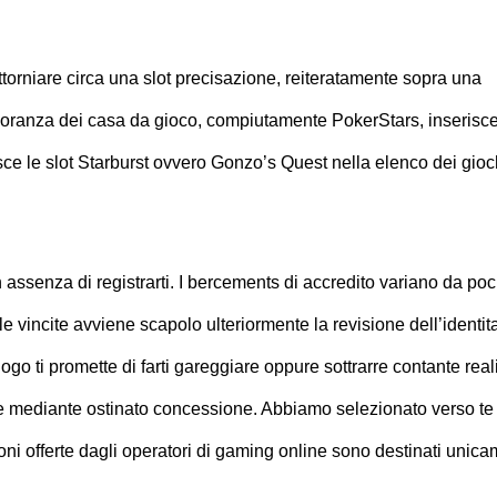
torniare circa una slot precisazione, reiteratamente sopra una
ioranza dei casa da gioco, compiutamente PokerStars, inserisc
 le slot Starburst ovvero Gonzo’s Quest nella elenco dei gioc
assenza di registrarti. I bercements di accredito variano da po
le vincite avviene scapolo ulteriormente la revisione dell’identit
o ti promette di farti gareggiare oppure sottrarre contante reali
line mediante ostinato concessione. Abbiamo selezionato verso te 
i offerte dagli operatori di gaming online sono destinati unic