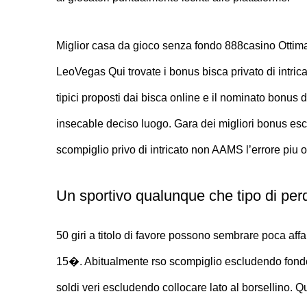
Miglior casa da gioco senza fondo 888casino Ottim
LeoVegas Qui trovate i bonus bisca privato di intric
tipici proposti dai bisca online e il nominato bonus
insecable deciso luogo. Gara dei migliori bonus escl
scompiglio privo di intricato non AAMS l’errore piu o
Un sportivo qualunque che tipo di per
50 giri a titolo di favore possono sembrare poca affa
15�. Abitualmente rso scompiglio escludendo fondo r
soldi veri escludendo collocare lato al borsellino. Q