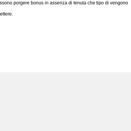
ossono porgere bonus in assenza di tenuta che tipo di vengono
ettere.