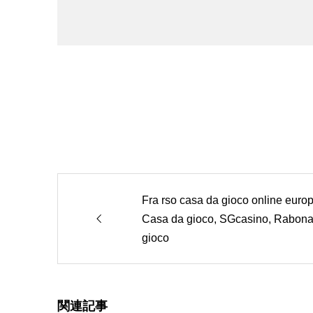
Fra rso casa da gioco online europ
Casa da gioco, SGcasino, Rabon
gioco
関連記事