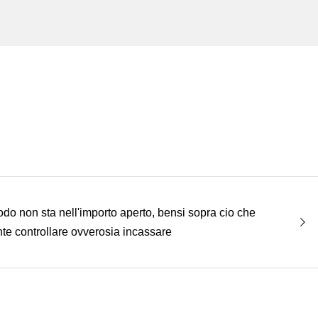
odo non sta nell'importo aperto, bensi sopra cio che
te controllare ovverosia incassare