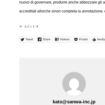
nuovo di governare, produrre anche abbozzare gli a
accreditati allorche sinon completa la annotazione,
コメント:
0
Tweet
Share
Hatena
Pocket
feedly
kato@sanwa-inc.jp