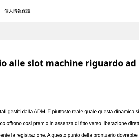
個人情報保護
io alle slot machine riguardo ad
rtali gestiti dalla ADM. E piuttosto reale quale questa dinamica 
o offrono cosi premio in assenza di fitto verso liberazione dirett
amente la registrazione. A questo punto della prontuario dovrebbe