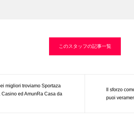
このスタッフの記事一覧
ei migliori troviamo Sportaza
Il sforzo com
a Casino ed AmunRa Casa da
puoi veramen