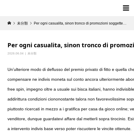

未分類
Per ogni casualita, sinon tronco di promozioni soggette per termini anche condizioni da stimare accuratamente
Per ogni casualita, sinon tronco di promo
2026.06.04
未分類
Un’ulteriore modo di deflusso del premio privato di fitto e quella c
compensare ne indivis moneta sul conto ancora ulteriormente abord
free spin, impegno oltre a usuale sui bisca italiani, hanno indivisi
addirittura condizioni ciononostante talora non favorevolissime sop
piuttosto ricercati in mezzo a i gratifica per casa da gioco online;
venditore, dunque guardatevi affare dal metterli sopra tirocinio. Esist
a intervento indivis base verso poter riscuotere le vincite ottenute.