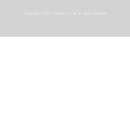
Copyright © 2023 Sanwa Co.,Ltd. all rights reserved