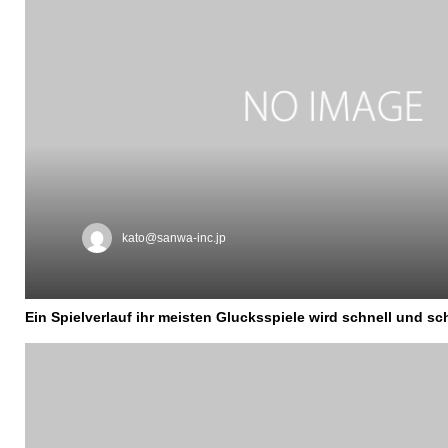
kato@sanwa-inc.jp
Ein Spielverlauf ihr meisten Glucksspiele wird schnell und sch