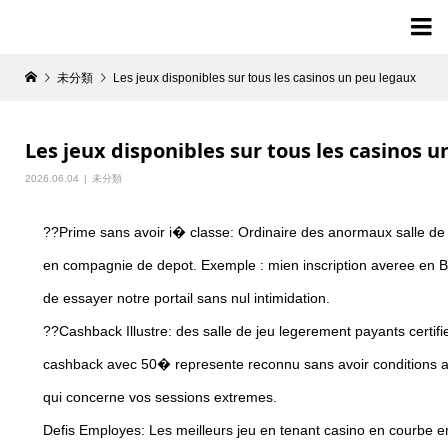

未分類
Les jeux disponibles sur tous les casinos un peu legaux
Les jeux disponibles sur tous les casinos 
2026.06.04
未分類
??Prime sans avoir i� classe: Ordinaire des anormaux salle de 
en compagnie de depot. Exemple : mien inscription averee en B
de essayer notre portail sans nul intimidation.
??Cashback Illustre: des salle de jeu legerement payants certi
cashback avec 50� represente reconnu sans avoir conditions ave
qui concerne vos sessions extremes.
Defis Employes: Les meilleurs jeu en tenant casino en courbe 