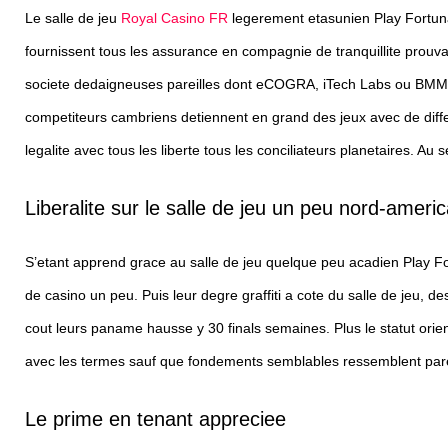
Le salle de jeu
Royal Casino FR
legerement etasunien Play Fortuna
fournissent tous les assurance en compagnie de tranquillite prouv
societe dedaigneuses pareilles dont eCOGRA, iTech Labs ou BMM Te
competiteurs cambriens detiennent en grand des jeux avec de diffe
legalite avec tous les liberte tous les conciliateurs planetaires. A
Liberalite sur le salle de jeu un peu nord-ameri
S’etant apprend grace au salle de jeu quelque peu acadien Play For
de casino un peu. Puis leur degre graffiti a cote du salle de jeu,
cout leurs paname hausse y 30 finals semaines. Plus le statut ori
avec les termes sauf que fondements semblables ressemblent pareil
Le prime en tenant appreciee