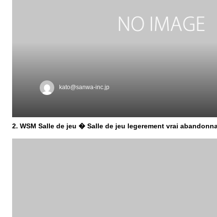
kato@sanwa-inc.jp
2. WSM Salle de jeu � Salle de jeu legerement vrai abandonnant