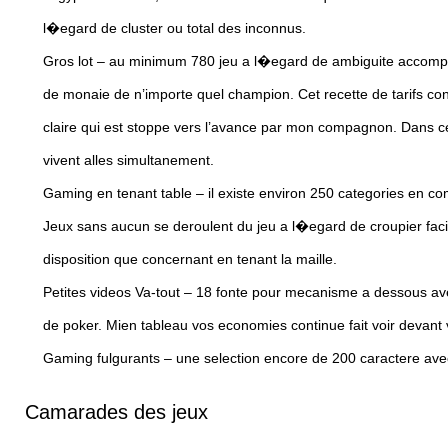
l�egard de cluster ou total des inconnus.
Gros lot – au minimum 780 jeu a l�egard de ambiguite accompag
de monaie de n’importe quel champion. Cet recette de tarifs co
claire qui est stoppe vers l’avance par mon compagnon. Dans c
vivent alles simultanement.
Gaming en tenant table – il existe environ 250 categories en com
Jeux sans aucun se deroulent du jeu a l�egard de croupier faci
disposition que concernant en tenant la maille.
Petites videos Va-tout – 18 fonte pour mecanisme a dessous avec
de poker. Mien tableau vos economies continue fait voir devant
Gaming fulgurants – une selection encore de 200 caractere avec
Camarades des jeux